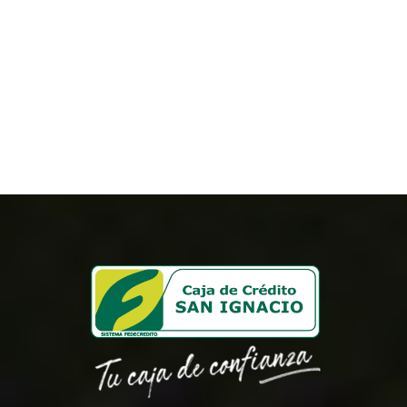
Bo. El Centro, sobre carretera Troncal
del Norte, Distrito de La Palma,
Chalatenango Norte
Lunes a Domingo:
7:00 am a 7:00 pm