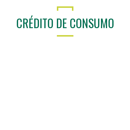
CRÉDITO DE CONSUMO
Llena la solicitud y un ejecutivo
de
negocios te contactará para