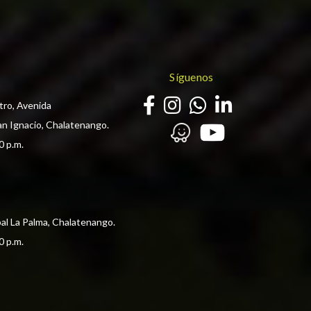
Síguenos
tro, Avenida
an Ignacio, Chalatenango.
0 p.m. 
pal La Palma, Chalatenango.
0 p.m. 