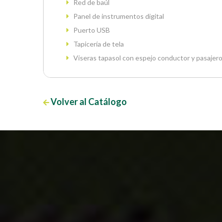
Red de baúl
Panel de instrumentos digital
Puerto USB
Tapicería de tela
Viseras tapasol con espejo conductor y pasajer
Volver al Catálogo