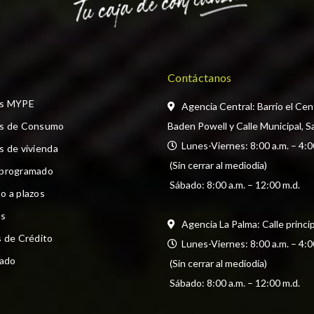
Contáctanos
os MYPE
Agencia Central: Barrio el Cen
os de Consumo
Baden Powell y Calle Municipal, S
  Lunes-Viernes: 8:00 a.m. – 4:0
s de vivienda
 (Sin cerrar al mediodía) 
 programado
 Sábado: 8:00 a.m. – 12:00 m.d.
o a plazos
s
Agencia La Palma: Calle princi
s de Crédito
  Lunes-Viernes: 8:00 a.m. – 4:0
cado
 (Sin cerrar al mediodía) 
 Sábado: 8:00 a.m. – 12:00 m.d.