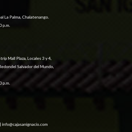
pal La Palma, Chalatenango.
0 p.m. 
ip Mall Plaza, Locales 3 y 4, 
 Redondel Salvador del Mundo,
0 p.m. 
| 
info@cajasanignacio.com