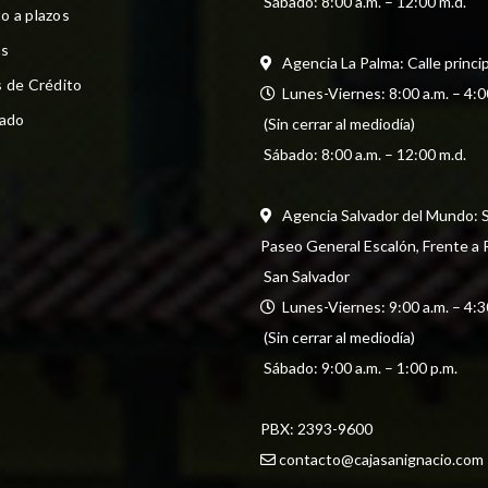
 Sábado: 8:00 a.m. – 12:00 m.d.
o a plazos
s
Agencia La Palma: Calle princi
s de Crédito
  Lunes-Viernes: 8:00 a.m. – 4:0
cado
 (Sin cerrar al mediodía) 
 Sábado: 8:00 a.m. – 12:00 m.d.
Agencia Salvador del Mundo: Str
Paseo General Escalón, Frente a
 San Salvador
  Lunes-Viernes: 9:00 a.m. – 4:3
 (Sin cerrar al mediodía) 
 Sábado: 9:00 a.m. – 1:00 p.m.
PBX: 
2393-9600
contacto@cajasanignacio.com
 