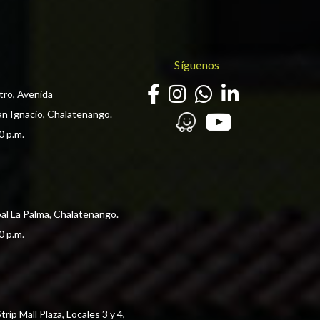
Síguenos
tro, Avenida
an Ignacio, Chalatenango.
0 p.m. 
pal La Palma, Chalatenango.
0 p.m. 
ip Mall Plaza, Locales 3 y 4, 