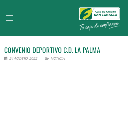
CONVENIO DEPORTIVO C.D. LA PALMA
24 AGOSTO, 2022
NOTICIA
¡Creemos en nuestros jóvenes!
Caja de Crédito San Ignacio se enorgullece de
poder apoyar una temporada más al equipo de
fútbol C.D. LA PALMA.