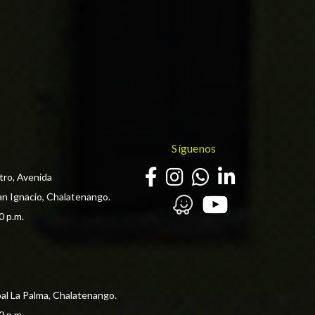
Síguenos
tro, Avenida
an Ignacio, Chalatenango.
0 p.m. 
pal La Palma, Chalatenango.
0 p.m. 