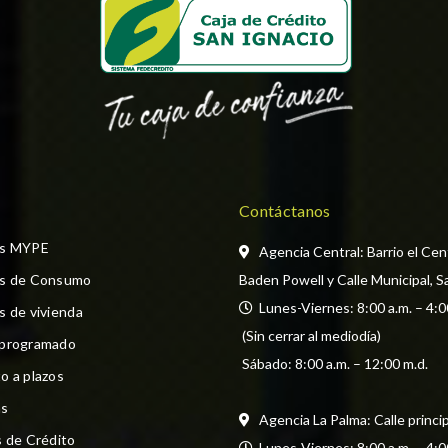
Contáctanos
os MYPE
Agencia Central: Barrio el Cen
os de Consumo
Baden Powell y Calle Municipal, S
  Lunes-Viernes: 8:00 a.m. – 4:0
s de vivienda
 (Sin cerrar al mediodía) 
 programado
 Sábado: 8:00 a.m. – 12:00 m.d.
o a plazos
s
Agencia La Palma: Calle princi
s de Crédito
  Lunes-Viernes: 8:00 a.m. – 4:0