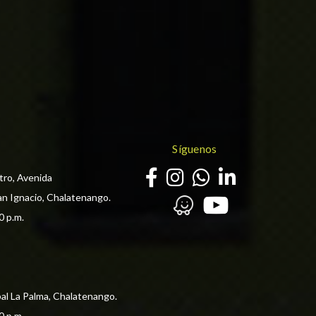
Síguenos
tro, Avenida
an Ignacio, Chalatenango.
0 p.m. 
pal La Palma, Chalatenango.
0 p.m. 