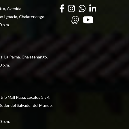
tro, Avenida
an Ignacio, Chalatenango.
0 p.m. 
pal La Palma, Chalatenango.
0 p.m. 
ip Mall Plaza, Locales 3 y 4, 
 Redondel Salvador del Mundo,
0 p.m. 