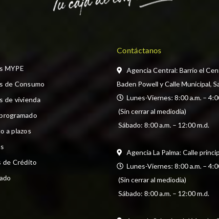
Contáctanos
os MYPE
Agencia Central: Barrio el Cen
os de Consumo
Baden Powell y Calle Municipal, S
  Lunes-Viernes: 8:00 a.m. – 4:0
s de vivienda
 (Sin cerrar al mediodía) 
 programado
 Sábado: 8:00 a.m. – 12:00 m.d.
o a plazos
s
Agencia La Palma: Calle princi
s de Crédito
  Lunes-Viernes: 8:00 a.m. – 4:0
cado
 (Sin cerrar al mediodía) 
 Sábado: 8:00 a.m. – 12:00 m.d.