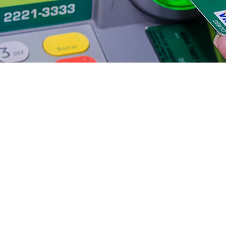
TM, haz uso de esta opción innovadora y así optimices 
ventanilla en agencias.