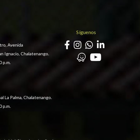
Síguenos
tro, Avenida
an Ignacio, Chalatenango.
0 p.m. 
pal La Palma, Chalatenango.
0 p.m. 