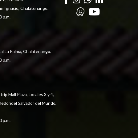
an Ignacio, Chalatenango.
0 p.m. 
pal La Palma, Chalatenango.
0 p.m. 
ip Mall Plaza, Locales 3 y 4, 
 Redondel Salvador del Mundo,
0 p.m. 