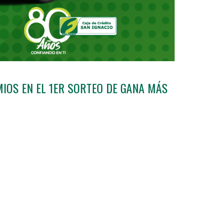
MIOS EN EL 1ER SORTEO DE GANA MÁS
ios y amigos! Nos complace anunciar a los
anadores que se llevaron a casa premios en