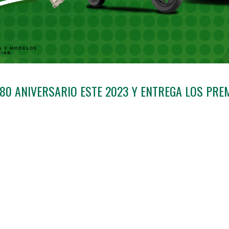
 80 ANIVERSARIO ESTE 2023 Y ENTREGA LOS PRE
io y queremos compartir la emoción con nuestros soc
estra promoción GANA Más. ¡Felicidades a todos los g
leta marca Honda!