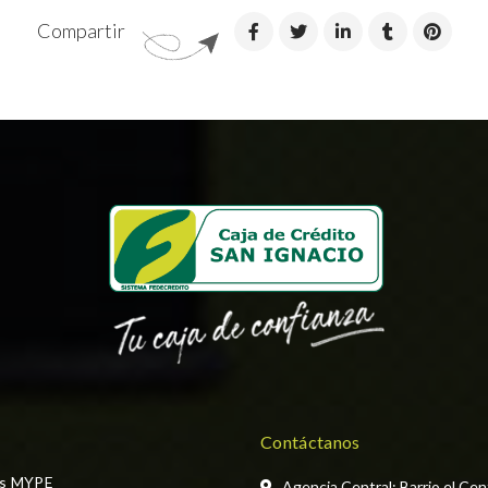
Compartir
Contáctanos
os MYPE
Agencia Central: Barrio el Cen